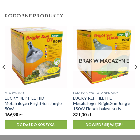
PODOBNE PRODUKTY
BRAK W MAGAZYNIE
DLA ŻÓŁWIA
LAMPY METAHALOGENOWE
LUCKY REPTILE HID
LUCKY REPTILE HID
Metahalogen BrightSun Jungle
Metahalogen BrightSun Jungle
50W
150W Flood+balast stały
166,90
zł
321,00
zł
DODAJ DO KOSZYKA
DOWIEDZ SIĘ WIĘCEJ