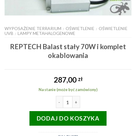
WYPOSAŻENIE TERRARIUM
OŚWIETLENIE
OŚWIETLENIE
/
/
UVB
LAMPY METAHALOGENOWE
/
REPTECH Balast stały 70W i komplet
okablowania
287,00
zł
Na stanie (może być zamówiony)
ilość REPTECH Balast stały 70W 
DODAJ DO KOSZYKA