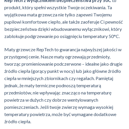
RepTech z wyłącznikiem bezpieczeństwa przy 50C
to
produkt, który spełni wszystkie Twoje oczekiwania. Ta
wyjątkowa mata grzewcza nie tylko zapewni Twojemu
pupilowi komfortowe ciepło, ale także zaoferuje Ci pewność
bezpieczeństwa dzięki wbudowanemu wyłącznikowi, który
zablokuje podgrzewanie po osiągnięciu temperatury 50°C.
Maty grzewcze RepTech to gwarancja najwyższej jakości w
przystępnej cenie. Nasze maty ogrzewają przedmioty,
tworząc promieniowanie podczerwone – idealne jako drugie
źródło ciepła (gorący punkt w nocy) lub jako główne źródło
ciepła w mniejszych zbiornikach czy regałach. Pamiętaj
jednak, że maty termiczne podnoszą temperaturą
przedmiotów, nie wpływając znacząco na temperaturę
powietrza w dużych czy dobrze wentylowanych
pomieszczeniach. Jeśli twoje zwierzę wymaga wysokiej
temperatury powietrza, może być wymagane dodatkowe
źródło ciepła.