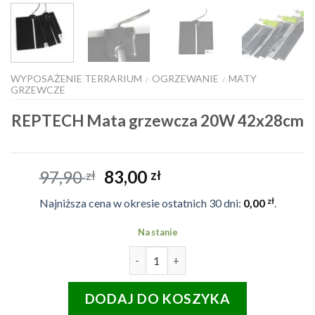
WYPOSAŻENIE TERRARIUM
OGRZEWANIE
MATY
/
/
GRZEWCZE
REPTECH Mata grzewcza 20W 42x28cm
Pierwotna
Aktualna
97,90
83,00
zł
zł
cena
cena
zł
Najniższa cena w okresie ostatnich 30 dni:
0,00
.
wynosiła:
wynosi:
97,90 zł.
83,00 zł.
Na stanie
ilość REPTECH Mata grzewcza 2
DODAJ DO KOSZYKA