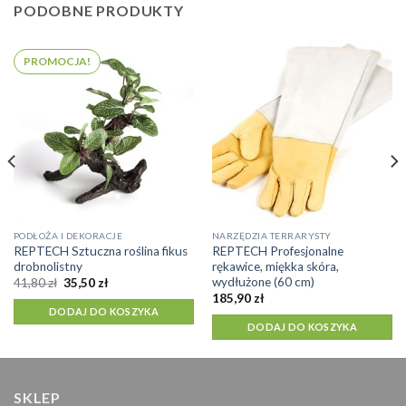
PODOBNE PRODUKTY
PROMOCJA!
PODŁOŻA I DEKORACJE
NARZĘDZIA TERRARYSTY
REPTECH Sztuczna roślina fikus
REPTECH Profesjonalne
drobnolistny
rękawice, miękka skóra,
wydłużone (60 cm)
Pierwotna
Aktualna
41,80
zł
35,50
zł
cena
cena
185,90
zł
wynosiła:
wynosi:
DODAJ DO KOSZYKA
41,80 zł.
35,50 zł.
DODAJ DO KOSZYKA
SKLEP