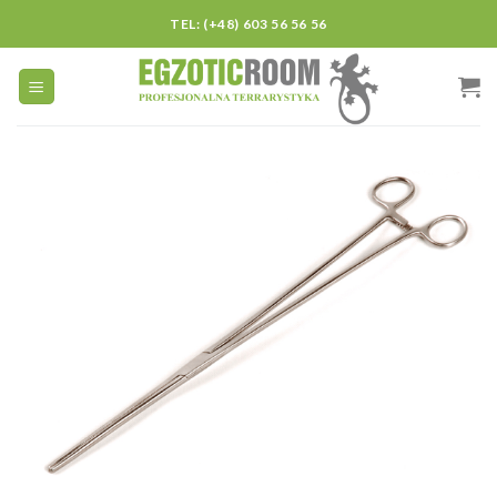
Skip
TEL: (+48) 603 56 56 56
to
content