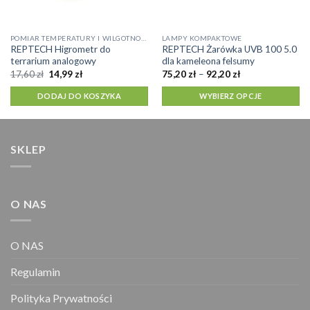
Ten
POMIAR TEMPERATURY I WILGOTNOŚCI
LAMPY KOMPAKTOWE
REPTECH Higrometr do
REPTECH Żarówka UVB 100 5.0
produkt
terrarium analogowy
dla kameleona felsumy
ma
Pierwotna
Aktualna
Zakres
17,60
zł
14,99
zł
75,20
zł
–
92,20
zł
cena
cena
cen:
wiele
wynosiła:
wynosi:
od
DODAJ DO KOSZYKA
WYBIERZ OPCJE
wariantów.
17,60 zł.
14,99 zł.
75,20 zł
do
Opcje
92,20 zł
można
wybrać
SKLEP
na
stronie
produktu
O NAS
O NAS
Regulamin
Polityka Prywatności