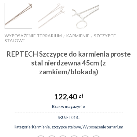
WYPOSAŻENIE TERRARIUM
KARMIENIE
SZCZYPCE
/
/
STALOWE
REPTECH Szczypce do karmienia proste
stal nierdzewna 45cm (z
zamkiem/blokadą)
122,40
zł
Brak w magazynie
SKU:
FT018L
Kategorie:
Karmienie
,
szczypce stalowe
,
Wyposażenie terrarium