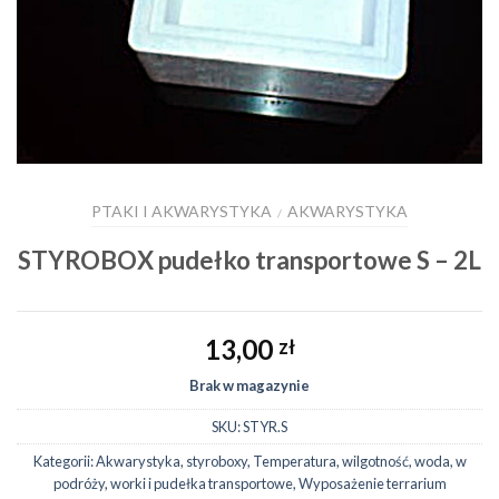
PTAKI I AKWARYSTYKA
AKWARYSTYKA
/
STYROBOX pudełko transportowe S – 2L
13,00
zł
Brak w magazynie
SKU:
STYR.S
Kategorii:
Akwarystyka
,
styroboxy
,
Temperatura, wilgotność, woda
,
w
podróży
,
worki i pudełka transportowe
,
Wyposażenie terrarium