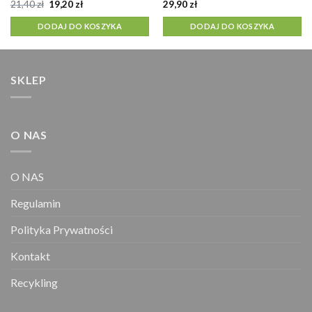
Pierwotna
Aktualna
21,40
zł
19,20
zł
29,90
zł
cena
cena
wynosiła:
wynosi:
DODAJ DO KOSZYKA
DODAJ DO KOSZYKA
21,40 zł.
19,20 zł.
SKLEP
O NAS
O NAS
Regulamin
Polityka Prywatności
Kontakt
Recykling