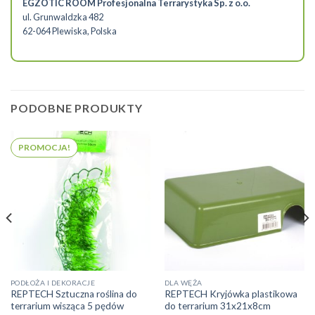
EGZOTIC ROOM Profesjonalna Terrarystyka Sp. z o.o.
ul. Grunwaldzka 482
62-064 Plewiska, Polska
PODOBNE PRODUKTY
PROMOCJA!
PODŁOŻA I DEKORACJE
DLA WĘŻA
REPTECH Sztuczna roślina do
REPTECH Kryjówka plastikowa
terrarium wisząca 5 pędów
do terrarium 31x21x8cm