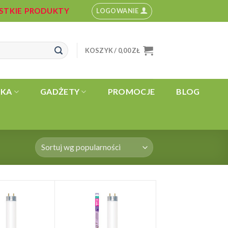
YSTKIE PRODUKTY
LOGOWANIE
KOSZYK /
0,00
ZŁ
YKA
GADŻETY
PROMOCJE
BLOG