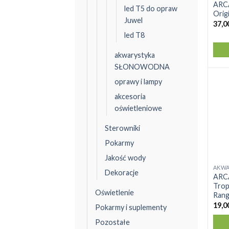
ARCA
led T5 do opraw
prod
Orig
Juwel
ma
37,0
wiel
led T8
wari
akwarystyka
Opcj
SŁONOWODNA
moż
wybr
oprawy i lampy
na
akcesoria
stro
oświetleniowe
prod
Sterowniki
Pokarmy
Jakość wody
AKWA
Ten
Dekoracje
ARCA
prod
Tropi
Oświetlenie
ma
Rang
wiel
19,0
Pokarmy i suplementy
wari
Pozostałe
Opcj