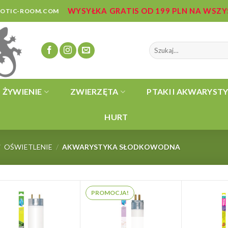
WYSYŁKA GRATIS OD 199 PLN NA WSZ
ZOTIC-ROOM.COM
Szukaj:
ŻYWIENIE
ZWIERZĘTA
PTAKI I AKWARYST
HURT
/
OŚWIETLENIE
/
AKWARYSTYKA SŁODKOWODNA
PROMOCJA!