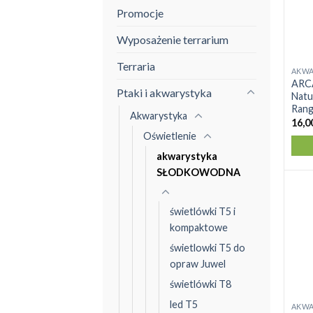
Promocje
Wyposażenie terrarium
Terraria
AKWA
Ten
ARCA
prod
Ptaki i akwarystyka
Natur
ma
Rang
Akwarystyka
wiel
16,0
Oświetlenie
wari
Opcj
akwarystyka
moż
SŁODKOWODNA
wybr
na
świetlówki T5 i
stro
kompaktowe
prod
świetlowki T5 do
opraw Juwel
świetlówki T8
led T5
AKWA
Ten