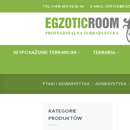
Skip
TEL: (+48) 603 56 56 56
E-MAIL:
OFFICE@EG
to
content
WYPOSAŻENIE TERRARIUM
TERRARIA
PTAKI I AKWARYSTYKA
/
AKWARYSTYKA
KATEGORIE
PRODUKTÓW