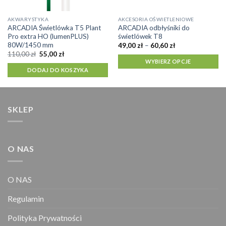
Ten
AKWARYSTYKA
AKCESORIA OŚWIETLENIOWE
ARCADIA Świetlówka T5 Plant
ARCADIA odbłyśniki do
produkt
Pro extra HO (lumenPLUS)
świetlówek T8
ma
80W/1450 mm
Zakres
49,00
zł
–
60,60
zł
cen:
wiele
Pierwotna
Aktualna
110,00
zł
55,00
zł
od
cena
cena
WYBIERZ OPCJE
wariantów.
49,00 zł
wynosiła:
wynosi:
DODAJ DO KOSZYKA
do
Opcje
110,00 zł.
55,00 zł.
60,60 zł
można
wybrać
na
SKLEP
stronie
produktu
O NAS
O NAS
Regulamin
Polityka Prywatności