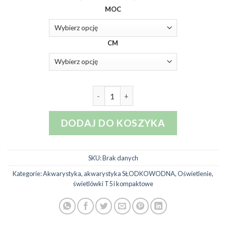
cen:
MOC
od
33,00 zł
do
CM
49,00 zł
ilość ARCADIA Świetlówka T5 Fr
DODAJ DO KOSZYKA
SKU:
Brak danych
Kategorie:
Akwarystyka
,
akwarystyka SŁODKOWODNA
,
Oświetlenie
,
świetlówki T5 i kompaktowe