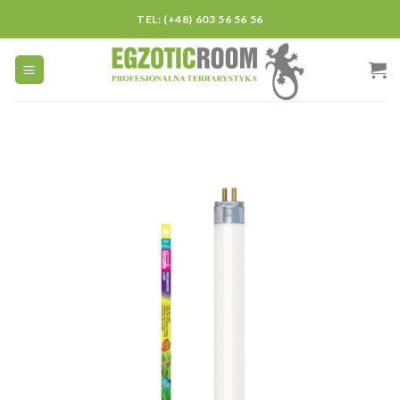
Skip
TEL: (+48) 603 56 56 56
to
content