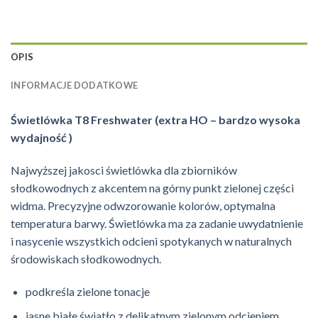
OPIS
INFORMACJE DODATKOWE
Świetlówka T8 Freshwater (extra HO – bardzo wysoka
wydajność )
Najwyższej jakosci świetlówka dla zbiorników
słodkowodnych z akcentem na górny punkt zielonej części
widma. Precyzyjne odwzorowanie kolorów, optymalna
temperatura barwy. Świetlówka ma za zadanie uwydatnienie
i nasycenie wszystkich odcieni spotykanych w naturalnych
środowiskach słodkowodnych.
podkreśla zielone tonacje
jasne białe światło z delikatnym zielonym odcieniem