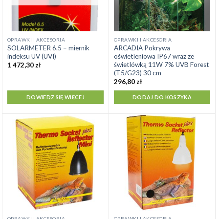
OPRAWKI I AKCESORIA
OPRAWKI I AKCESORIA
SOLARMETER 6.5 – miernik
ARCADIA Pokrywa
indeksu UV (UVI)
oświetleniowa IP67 wraz ze
świetlówką 11W 7% UVB Forest
1 472,30
zł
(T5/G23) 30 cm
296,80
zł
DOWIEDZ SIĘ WIĘCEJ
DODAJ DO KOSZYKA
OPRAWKI I AKCESORIA
OPRAWKI I AKCESORIA