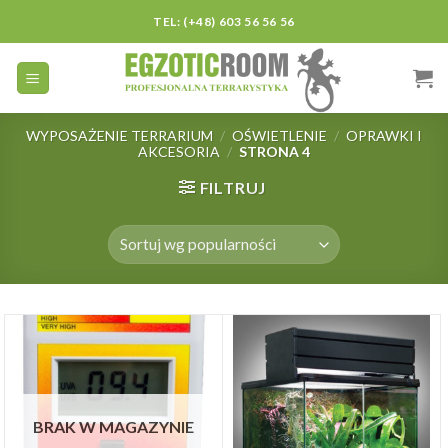
Skip
TEL: (+48) 603 56 56 56
to
content
WYPOSAŻENIE TERRARIUM
/
OŚWIETLENIE
/
OPRAWKI I
AKCESORIA
/
STRONA 4
FILTRUJ
BRAK W MAGAZYNIE