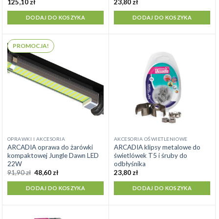
125,10
zł
23,80
zł
DODAJ DO KOSZYKA
DODAJ DO KOSZYKA
PROMOCJA!
OPRAWKI I AKCESORIA
AKCESORIA OŚWIETLENIOWE
ARCADIA oprawa do żarówki
ARCADIA klipsy metalowe do
kompaktowej Jungle Dawn LED
świetlówek T5 i śruby do
22W
odbłyśnika
Pierwotna
Aktualna
91,90
zł
48,60
zł
23,80
zł
cena
cena
wynosiła:
wynosi:
DODAJ DO KOSZYKA
DODAJ DO KOSZYKA
91,90 zł.
48,60 zł.