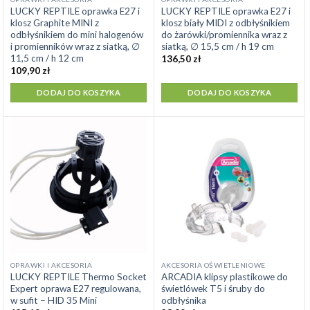
LUCKY REPTILE oprawka E27 i
LUCKY REPTILE oprawka E27 i
klosz Graphite MINI z
klosz biały MIDI z odbłyśnikiem
odbłyśnikiem do mini halogenów
do żarówki/promiennika wraz z
i promienników wraz z siatką, ∅
siatką, ∅ 15,5 cm / h 19 cm
11,5 cm / h 12 cm
136,50
zł
109,90
zł
DODAJ DO KOSZYKA
DODAJ DO KOSZYKA
OPRAWKI I AKCESORIA
AKCESORIA OŚWIETLENIOWE
LUCKY REPTILE Thermo Socket
ARCADIA klipsy plastikowe do
Expert oprawa E27 regulowana,
świetlówek T5 i śruby do
w sufit – HID 35 Mini
odbłyśnika