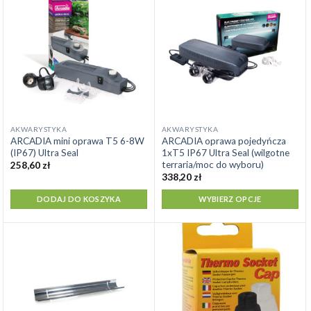
Ten
AKWARYSTYKA
AKWARYSTYKA
ARCADIA mini oprawa T5 6-8W
ARCADIA oprawa pojedyńcza
produkt
(IP67) Ultra Seal
1xT5 IP67 Ultra Seal (wilgotne
ma
terraria/moc do wyboru)
258,60
zł
wiele
338,20
zł
wariantów.
DODAJ DO KOSZYKA
WYBIERZ OPCJE
Opcje
można
wybrać
na
stronie
produktu