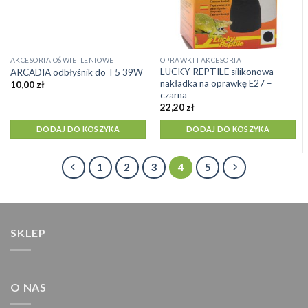
AKCESORIA OŚWIETLENIOWE
OPRAWKI I AKCESORIA
LUCKY REPTILE silikonowa
ARCADIA odbłyśnik do T5 39W
nakładka na oprawkę E27 –
10,00
zł
czarna
22,20
zł
DODAJ DO KOSZYKA
DODAJ DO KOSZYKA
1
2
3
4
5
SKLEP
O NAS