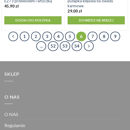
E27 z przewodem i wtyczką
pułapka klejowa na owady
karmowe
45,90
zł
29,00
zł
DODAJ DO KOSZYKA
DOWIEDZ SIĘ WIĘCEJ
1
2
3
4
5
6
7
8
9
…
52
53
54
SKLEP
O NAS
O NAS
Regulamin