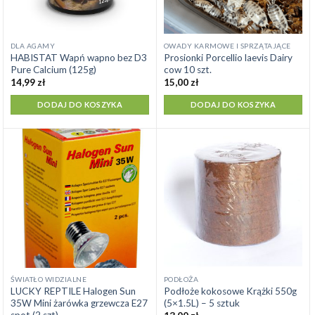
DLA AGAMY
OWADY KARMOWE I SPRZĄTAJĄCE
HABISTAT Wapń wapno bez D3
Prosionki Porcellio laevis Dairy
Pure Calcium (125g)
cow 10 szt.
14,99
zł
15,00
zł
DODAJ DO KOSZYKA
DODAJ DO KOSZYKA
ŚWIATŁO WIDZIALNE
PODŁOŻA
LUCKY REPTILE Halogen Sun
Podłoże kokosowe Krążki 550g
35W Mini żarówka grzewcza E27
(5×1.5L) – 5 sztuk