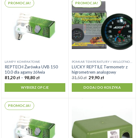
PROMOCJA!
PROMOCJA!
Ten
LAMPY KOMPAKTOWE
POMIAR TEMPERATURY I WILGOTNOŚCI
REPTECH Żarówka UVB 150
LUCKY REPTILE Termometr z
produkt
10.0 dla agamy żółwia
higrometrem analogowy
ma
Zakres
Pierwotna
Aktualna
81,20
zł
–
98,80
zł
31,50
zł
29,90
zł
cen:
cena
cena
wiele
od
wynosiła:
wynosi:
WYBIERZ OPCJE
DODAJ DO KOSZYKA
wariantów.
81,20 zł
31,50 zł.
29,90 zł.
do
Opcje
98,80 zł
można
PROMOCJA!
wybrać
na
stronie
produktu