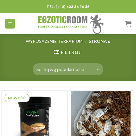
Skip
TEL: (+48) 603 56 56 56
to
content
WYPOSAŻENIE TERRARIUM
/
STRONA 6
FILTRUJ
NOWOŚĆ!