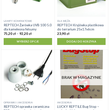
Ten
LAMPY KOMPAKTOWE
DLA WĘŻA
REPTECH Żarówka UVB 100 5.0
REPTECH Kryjówka plastikowa
produkt
dla kameleona felsumy
do terrarium 25x17x6cm
ma
Zakres
75,20
zł
–
92,20
zł
23,90
zł
cen:
wiele
od
WYBIERZ OPCJE
DODAJ DO KOSZYKA
wariantów.
75,20 zł
do
Opcje
92,20 zł
można
wybrać
na
stronie
produktu
BRAK W MAGAZYNIE
OPRAWKI I AKCESORIA
AKCESORIA
REPTECH oprawka ceramiczna
LUCKY REPTILE Bug Stop –