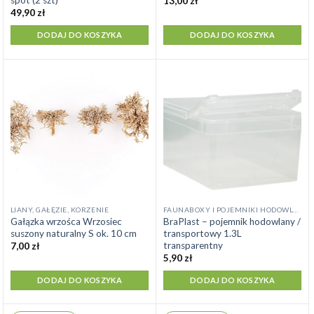
spot (2 szt)
13,00
zł
49,90
zł
DODAJ DO KOSZYKA
DODAJ DO KOSZYKA
LIANY, GAŁĘZIE, KORZENIE
FAUNABOXY I POJEMNIKI HODOWLANE
Gałązka wrzośca Wrzosiec
BraPlast – pojemnik hodowlany /
suszony naturalny S ok. 10 cm
transportowy 1.3L
transparentny
7,00
zł
5,90
zł
DODAJ DO KOSZYKA
DODAJ DO KOSZYKA