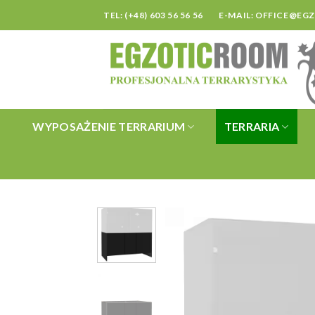
Skip
TEL: (+48) 603 56 56 56
E-MAIL:
OFFICE@EG
to
content
WYPOSAŻENIE TERRARIUM
TERRARIA