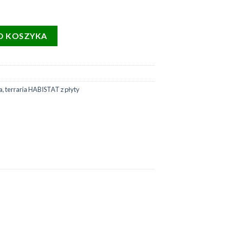
rarium Cabinet XL+ 122x61x66 cm czarna
O KOSZYKA
a
,
terraria HABISTAT z płyty