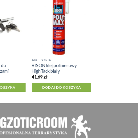
AKCESORIA
 do
BISON klej polimerowy
czami
HighTack biały
41,69
zł
KOSZYKA
DODAJ DO KOSZYKA