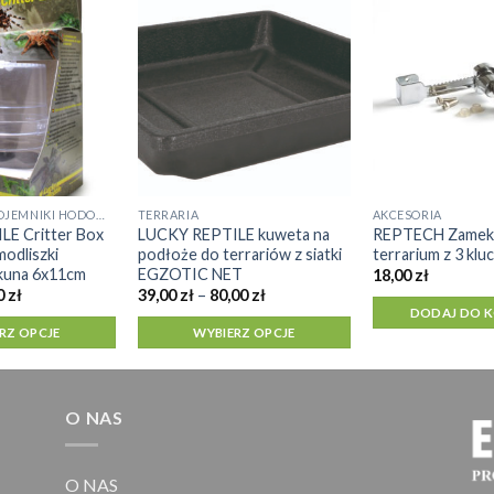
FAUNABOXY I POJEMNIKI HODOWLANE
TERRARIA
AKCESORIA
Ten
E Critter Box
LUCKY REPTILE kuweta na
REPTECH Zamek
produkt
modliszki
podłoże do terrariów z siatki
terrarium z 3 klu
ma
akuna 6x11cm
EGZOTIC NET
18,00
zł
Zakres
Zakres
wiele
0
zł
39,00
zł
–
80,00
zł
cen:
cen:
DODAJ DO 
wariantów.
od
od
RZ OPCJE
WYBIERZ OPCJE
7,50 zł
39,00 zł
Opcje
do
do
można
70,00 zł
80,00 zł
wybrać
O NAS
na
stronie
produktu
O NAS