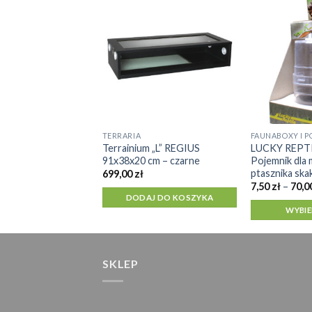
Terrarium szklane
 91,4 x 45,7 x 45,7
me
ł
J DO KOSZYKA
TERRARIA
Ten
Terrainium „L” REGIUS
LUCKY REPTIL
produkt
91x38x20 cm – czarne
Pojemnik dla 
ma
ptasznika sk
699,00
zł
wiele
7,50
zł
–
70,0
DODAJ DO KOSZYKA
wariantów.
WYBIE
Opcje
można
wybrać
SKLEP
na
stronie
produktu