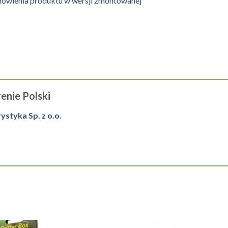
amówienia produktu w wersji zmontowanej
enie Polski
tyka Sp. z o.o.