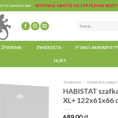
WYSYŁKA GRATIS OD 199 PLN NA WSZ
ZOTIC-ROOM.COM
Szukaj:
ŻYWIENIE
ZWIERZĘTA
PTAKI I AKWARYST
HURT
TERRARIA
TERRARIA HABIS
/
HABISTAT szafka
XL+ 122x61x66 
689,00
zł