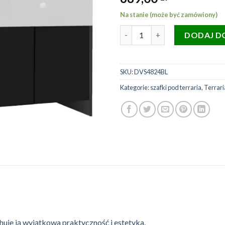
Na stanie (może być zamówiony)
ilość HABISTAT szafka pod ter
DODAJ D
SKU:
DVS4824BL
Kategorie:
szafki pod terraria
,
Terrari
je ją wyjątkowa praktyczność i estetyka.