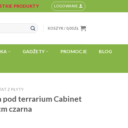
YSTKIE PRODUKTY
LOGOWANIE
KOSZYK /
0,00
ZŁ
YKA
GADŻETY
PROMOCJE
BLOG
TAT Z PŁYTY
 pod terrarium Cabinet
cm czarna