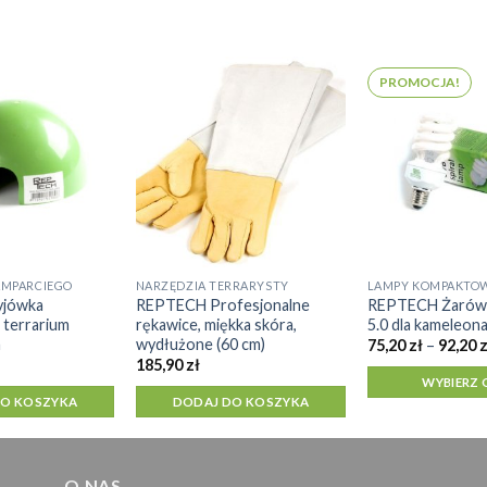
PROMOCJA!
AMPARCIEGO
NARZĘDZIA TERRARYSTY
LAMPY KOMPAKTO
Ten
jówka
REPTECH Profesjonalne
REPTECH Żarów
produkt
 terrarium
rękawice, miękka skóra,
5.0 dla kameleon
ma
m
wydłużone (60 cm)
75,20
zł
–
92,20
z
wiele
185,90
zł
WYBIERZ 
wariantów.
DO KOSZYKA
DODAJ DO KOSZYKA
Opcje
można
wybrać
O NAS