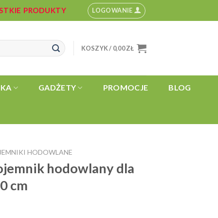
YSTKIE PRODUKTY
LOGOWANIE
KOSZYK /
0,00
ZŁ
YKA
GADŻETY
PROMOCJE
BLOG
OJEMNIKI HODOWLANE
ojemnik hodowlany dla
20 cm