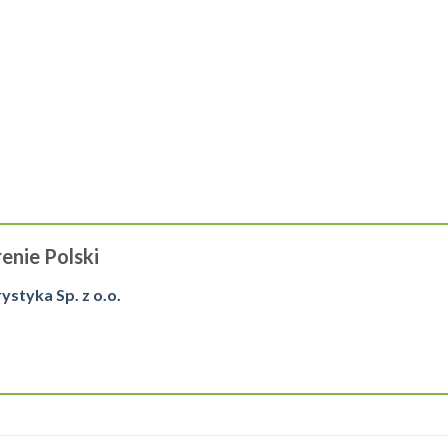
enie Polski
tyka Sp. z o.o.