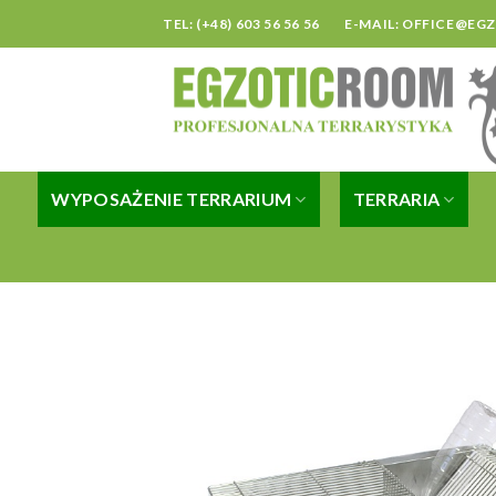
Skip
TEL: (+48) 603 56 56 56
E-MAIL:
OFFICE@EG
to
content
WYPOSAŻENIE TERRARIUM
TERRARIA