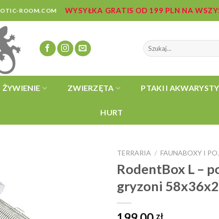
WYSYŁKA GRATIS OD 199 PLN NA WSZ
ZOTIC-ROOM.COM
Szukaj:
ŻYWIENIE
ZWIERZĘTA
PTAKI I AKWARYST
HURT
TERRARIA
FAUNABOXY I P
/
RodentBox L – p
gryzoni 58x36x
199,00
zł