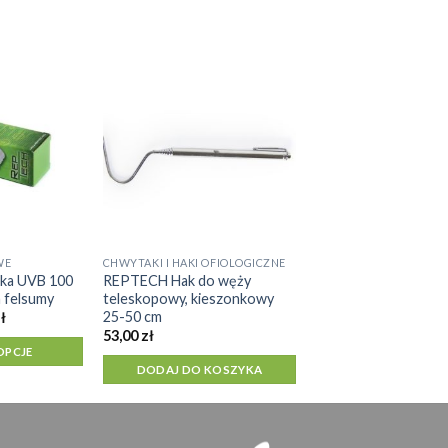
WE
CHWYTAKI I HAKI OFIOLOGICZNE
ka UVB 100
REPTECH Hak do węży
a felsumy
teleskopowy, kieszonkowy
25-50 cm
Zakres
ł
cen:
53,00
zł
od
OPCJE
75,20 zł
DODAJ DO KOSZYKA
do
92,20 zł