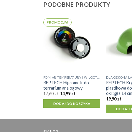
PODOBNE PRODUKTY
PROMOCJA!
POMIAR TEMPERATURY I WILGOTNOŚCI
Termometr /
 2in1 funkcja
J DO KOSZYKA
POMIAR TEMPERATURY I WILGOTNOŚCI
DLA GEKONA L
REPTECH Higrometr do
REPTECH Kry
terrarium analogowy
plastikowa do
okrągła 14 c
Pierwotna
Aktualna
17,60
zł
14,99
zł
cena
cena
19,90
zł
wynosiła:
wynosi:
DODAJ DO KOSZYKA
17,60 zł.
14,99 zł.
DODAJ 
SKLEP