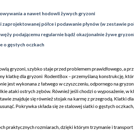
owywania a nawet hodowli żywych gryzoni
 zaprojektowanej półce i podawanie płynów (
w zestawie po
ęży podającemu regularnie bądź okazjonalnie żywe gryzon
ce o gęstych oczkach
dowlą gryzoni, szybko staje przed problemem prawidłowego, a p
y klatkę dla gryzoni RodentBox – przemyślaną konstrukcję, któ
nie jest wykonana z łatwego w czyszczeniu, odpornego na gryzoni
lkie ataki ostrych zębów. Również jeśli chodzi o wyposażenie, w 
awie znajduje się również stojak na karmę z przegrodą. Klatki dla
unąć. Pokrywka składa się ze stalowej siatki o gęstych oczkach
ch praktycznych rozmiarach, dzięki którym trzymanie i transport 