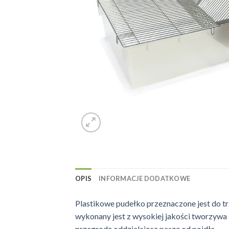
OPIS
INFORMACJE DODATKOWE
Plastikowe pudełko przeznaczone jest do t
wykonany jest z wysokiej jakości tworzywa 
przegrodą oddzielającą paszę od poidła.