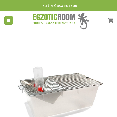
Skip
TEL: (+48) 603 56 56 56
to
content