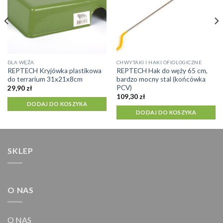
DLA WĘŻA
CHWYTAKI I HAKI OFIOLOGICZNE
REPTECH Kryjówka plastikowa
REPTECH Hak do węży 65 cm,
do terrarium 31x21x8cm
bardzo mocny stal (końcówka
PCV)
29,90
zł
109,30
zł
DODAJ DO KOSZYKA
DODAJ DO KOSZYKA
SKLEP
O NAS
O NAS