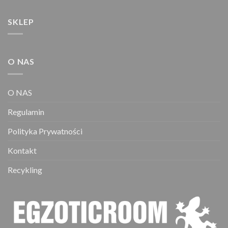
wybrać
na
SKLEP
stronie
produktu
O NAS
O NAS
Regulamin
Polityka Prywatności
Kontakt
Recykling