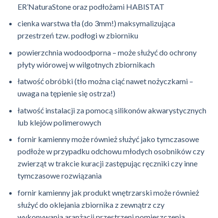
ER’NaturaStone
oraz podłożami HABISTAT
cienka warstwa tła (do 3mm!) maksymalizująca
przestrzeń tzw. podłogi w zbiorniku
powierzchnia wodoodporna – może służyć do ochrony
płyty wiórowej w wilgotnych zbiornikach
łatwość obróbki (tło można ciąć nawet nożyczkami –
uwaga na tępienie się ostrza!)
łatwość instalacji za pomocą silikonów akwarystycznych
lub klejów polimerowych
fornir kamienny może również służyć jako tymczasowe
podłoże w przypadku odchowu młodych osobników czy
zwierząt w trakcie kuracji zastępując ręczniki czy inne
tymczasowe rozwiązania
fornir kamienny jak produkt wnętrzarski może również
służyć do oklejania zbiornika z zewnątrz czy
wykonywania aranżacji przestrzeni pomieszczenia