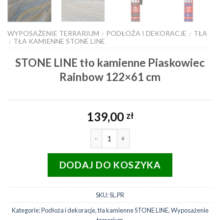
WYPOSAŻENIE TERRARIUM
PODŁOŻA I DEKORACJE
TŁA
/
/
TŁA KAMIENNE STONE LINE
/
STONE LINE tło kamienne Piaskowiec
Rainbow 122×61 cm
139,00
zł
ilość STONE LINE tło kamienne P
DODAJ DO KOSZYKA
SKU:
SL.PR
Kategorie:
Podłoża i dekoracje
,
tła kamienne STONE LINE
,
Wyposażenie
terrarium