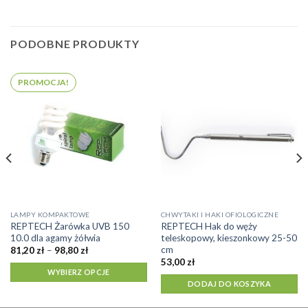
PODOBNE PRODUKTY
PROMOCJA!
Ten
LAMPY KOMPAKTOWE
CHWYTAKI I HAKI OFIOLOGICZNE
REPTECH Żarówka UVB 150
REPTECH Hak do węży
produkt
10.0 dla agamy żółwia
teleskopowy, kieszonkowy 25-50
ma
cm
Zakres
81,20
zł
–
98,80
zł
cen:
wiele
53,00
zł
od
WYBIERZ OPCJE
wariantów.
81,20 zł
DODAJ DO KOSZYKA
do
Opcje
98,80 zł
można