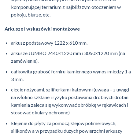
komponującej terrarium z najbliższym otoczeniem w
pokoju, biurze, etc.
Arkusze i wskazówki montażowe
arkusz podstawowy 1222 x 610 mm.
arkusze JUMBO 2440×1220 mm i 3050×1220 mm (na
zamówienie).
całkowita grubość forniru kamiennego wynosi między 1 a
3 mm.
cięcie nożycami, szlifierkami kątowymi (uwaga – z uwagi
na włókno szklane i ryzyko postawania drobnych drobin
kamienia zaleca się wykonywać obróbkę w rękawicach i
stosować okulary ochronne)
klejenie do płyty za pomocą klejów polimerowych,
silikonów a w przypadku dużych powierzchni arkuszy