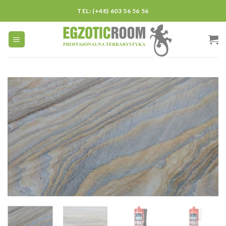
Skip
TEL: (+48) 603 56 56 56
to
content