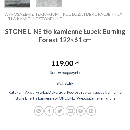
WYPOSAŻENIE TERRARIUM
PODŁOŻA I DEKORACJE
TŁA
/
/
TŁA KAMIENNE STONE LINE
/
STONE LINE tło kamienne Łupek Burning
Forest 122×61 cm
119,00
zł
Brak w magazynie
SKU:
SL.BF
Kategorii:
Akwarystyka
,
Dekoracje
,
Podłoża i dekoracje
,
tła kamienne
Stone Line
,
tła kamienne STONE LINE
,
Wyposażenie terrarium