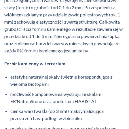
poszczególnych ich warstw, uzyskujemy cienkie warstwy
skały (fornir) o grubości od 0,1 do 2 mm. Po zespoleniu z
włóknem szklanym przy udziale żywic poliestrowych (ok. 1
mm) zachowują elastyczność i zwartą strukturę. Całkowita
grubość liścia forniru kamiennego w rezultacie zawiera się w
przedziale od 1 do 3 mm. Nieregularna powierzchnia łupka
oraz zmienność barw ich warstw mineralnych powodują, że
każdy liść forniru kamiennego jest unikalny.
Fornir kamienny w terrarium
estetyka naturalnej skały świetnie korespondująca z
wieloma biotopami
możliwość komponowania wystroju ze skałami
ER’NaturaStone
oraz podłożami HABISTAT
cienka warstwa tła (do 3mm!) maksymalizująca
przestrzeń tzw. podłogi w zbiorniku
powierzchnia wodoodporna – może służyć do ochrony