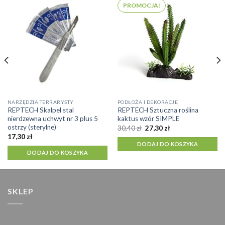
PROMOCJA!
NARZĘDZIA TERRARYSTY
PODŁOŻA I DEKORACJE
REPTECH Skalpel stal
REPTECH Sztuczna roślina
nierdzewna uchwyt nr 3 plus 5
kaktus wzór SIMPLE
ostrzy (sterylne)
Pierwotna
Aktualna
30,40
zł
27,30
zł
cena
cena
17,30
zł
wynosiła:
wynosi:
DODAJ DO KOSZYKA
30,40 zł.
27,30 zł.
DODAJ DO KOSZYKA
SKLEP