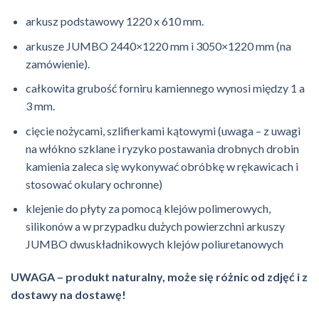
arkusz podstawowy 1220 x 610 mm.
arkusze JUMBO 2440×1220 mm i 3050×1220 mm (na
zamówienie).
całkowita grubość forniru kamiennego wynosi między 1 a
3 mm.
cięcie nożycami, szlifierkami kątowymi (uwaga – z uwagi
na włókno szklane i ryzyko postawania drobnych drobin
kamienia zaleca się wykonywać obróbkę w rękawicach i
stosować okulary ochronne)
klejenie do płyty za pomocą klejów polimerowych,
silikonów a w przypadku dużych powierzchni arkuszy
JUMBO dwuskładnikowych klejów poliuretanowych
UWAGA – produkt naturalny, może się różnic od zdjęć i z
dostawy na dostawę!