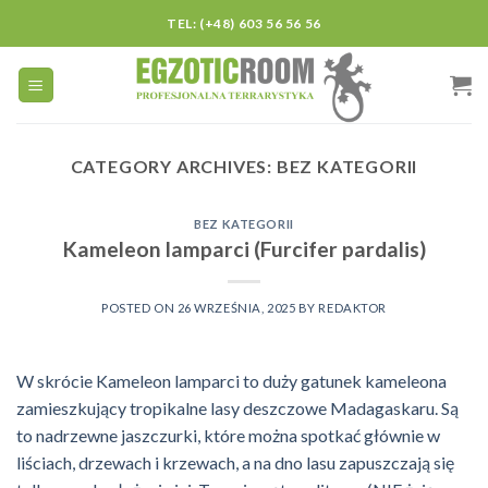
Skip
TEL: (+48) 603 56 56 56
to
content
CATEGORY ARCHIVES:
BEZ KATEGORII
BEZ KATEGORII
Kameleon lamparci (Furcifer pardalis)
POSTED ON
26 WRZEŚNIA, 2025
BY
REDAKTOR
W skrócie Kameleon lamparci to duży gatunek kameleona
zamieszkujący tropikalne lasy deszczowe Madagaskaru. Są
to nadrzewne jaszczurki, które można spotkać głównie w
liściach, drzewach i krzewach, a na dno lasu zapuszczają się