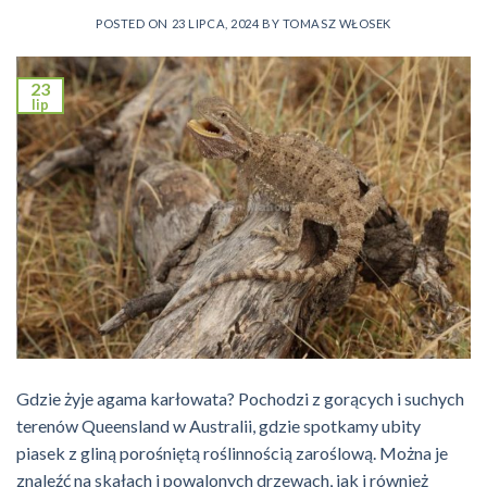
POSTED ON
23 LIPCA, 2024
BY
TOMASZ WŁOSEK
23
lip
Gdzie żyje agama karłowata? Pochodzi z gorących i suchych
terenów Queensland w Australii, gdzie spotkamy ubity
piasek z gliną porośniętą roślinnością zaroślową. Można je
znaleźć na skałach i powalonych drzewach, jak i również