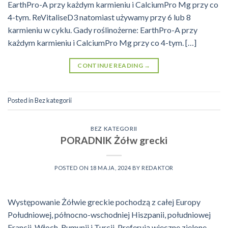
EarthPro-A przy każdym karmieniu i CalciumPro Mg przy co
4-tym. ReVitaliseD3 natomiast używamy przy 6 lub 8
karmieniu w cyklu. Gady roślinożerne: EarthPro-A przy
każdym karmieniu i CalciumPro Mg przy co 4-tym. […]
CONTINUE READING
→
Posted in
Bez kategorii
BEZ KATEGORII
PORADNIK Żółw grecki
POSTED ON
18 MAJA, 2024
BY
REDAKTOR
Występowanie Żółwie greckie pochodzą z całej Europy
Południowej, północno-wschodniej Hiszpanii, południowej
Francji, Włoch, Rumunii i Turcji. Preferują wieczne zielone,