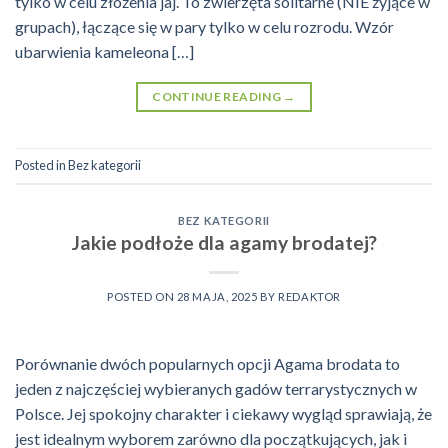
tylko w celu złożenia jaj. To zwierzęta solitarne (NIE żyjące w
grupach), łączące się w pary tylko w celu rozrodu. Wzór
ubarwienia kameleona […]
CONTINUE READING
→
Posted in
Bez kategorii
BEZ KATEGORII
Jakie podłoże dla agamy brodatej?
POSTED ON
28 MAJA, 2025
BY
REDAKTOR
Porównanie dwóch popularnych opcji Agama brodata to
jeden z najczęściej wybieranych gadów terrarystycznych w
Polsce. Jej spokojny charakter i ciekawy wygląd sprawiają, że
jest idealnym wyborem zarówno dla początkujących, jak i